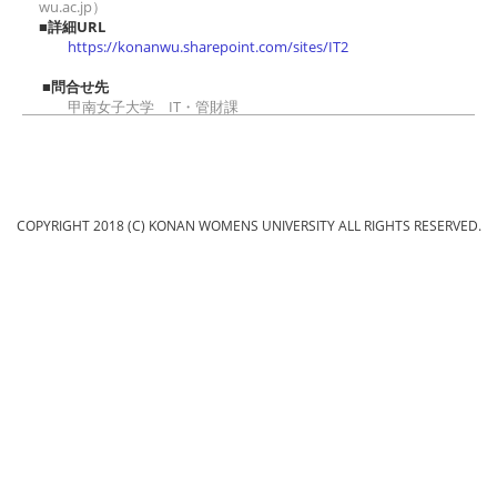
wu.ac.jp）
■詳細URL
https://konanwu.sharepoint.com/sites/IT2
■問合せ先
甲南女子大学 IT・管財課
it@konan-wu.ac.jp
COPYRIGHT 2018 (C) KONAN WOMENS UNIVERSITY ALL RIGHTS RESERVED.